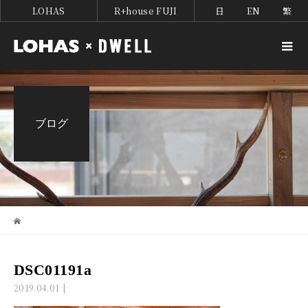
LOHAS
R+house FUJI
日
EN
繁
ブログ
DSC01191a
2019.04.01