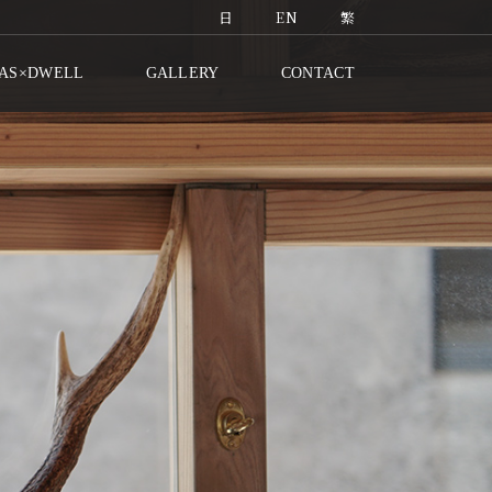
日
EN
繁
AS×DWELL
GALLERY
CONTACT