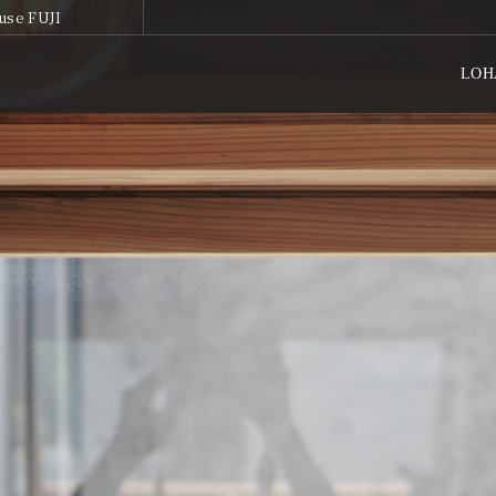
use FUJI
LOH