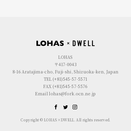
LOHAS
〒417-0043
8-16 Aratajima-cho, Fuji-shi, Shizuoka-ken, Japan
TEL (+81)545-57-5571
FAX (+81)545-57-5576
Email lohas@fork.ocn.ne.jp
Copyright © LOHAS×DWELL. All rights reserved.