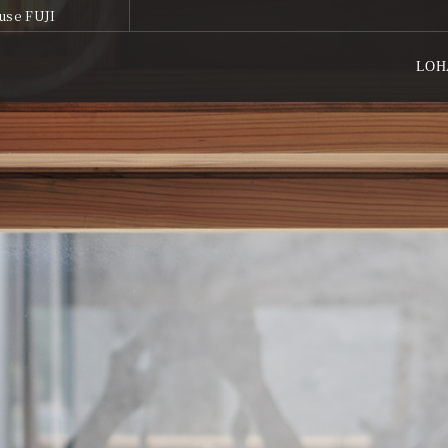
use FUJI
LOH