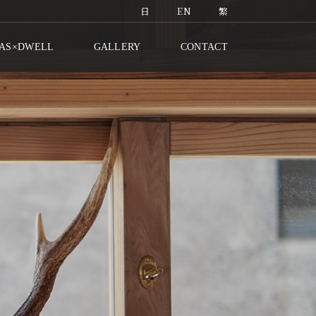
日
EN
繁
AS×DWELL
GALLERY
CONTACT